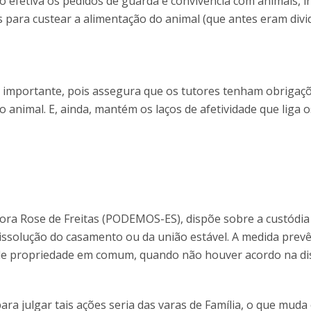
o efetiva os pedidos de guarda e convivência com animais, i
s para custear a alimentação do animal (que antes eram divi
 importante, pois assegura que os tutores tenham obrigaç
 animal. E, ainda, mantém os laços de afetividade que liga o
dora Rose de Freitas (PODEMOS-ES), dispõe sobre a custódia
issolução do casamento ou da união estável. A medida prevê
 de propriedade em comum, quando não houver acordo na di
ra julgar tais ações seria das varas de Família, o que muda