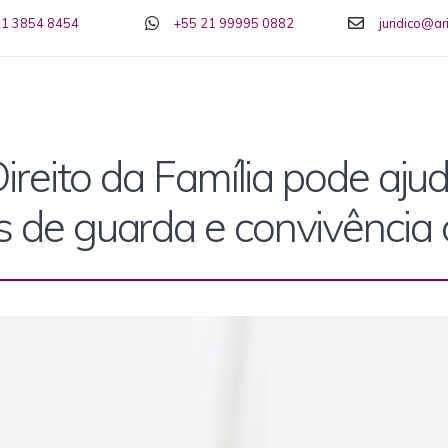
21 3854 8454
+55 21 99995 0882
juridico@a
reito da Família pode ajud
s de guarda e convivência