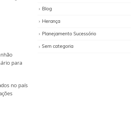
Blog
Herança
Planejamento Sucessório
Sem categoria
anhão
sário para
ados no país
uações