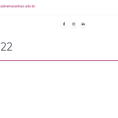
riadnemaranhao.adv.br
022