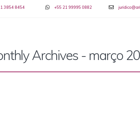
21 3854 8454
+55 21 99995 0882
juridico@a
nthly Archives - março 2