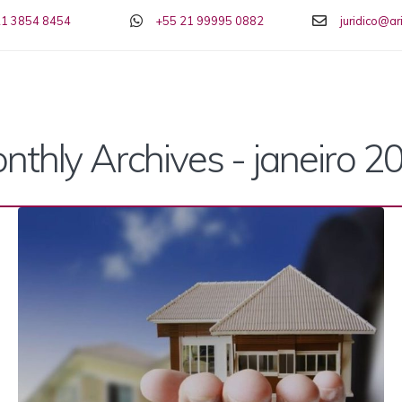
21 3854 8454
+55 21 99995 0882
juridico@a
nthly Archives - janeiro 2