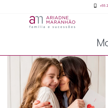
+55 
Mo