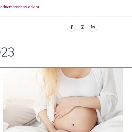
riadnemaranhao.adv.br
023