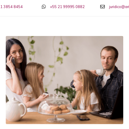
21 3854 8454
+55 21 99995 0882
juridico@a