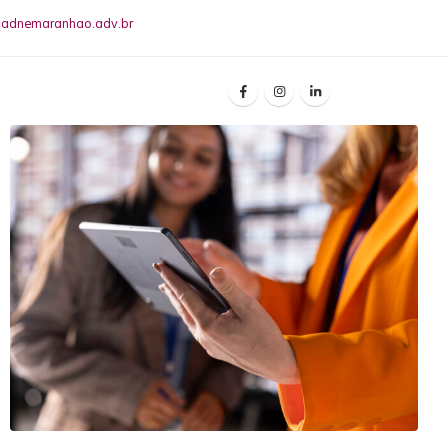
riadnemaranhao.adv.br