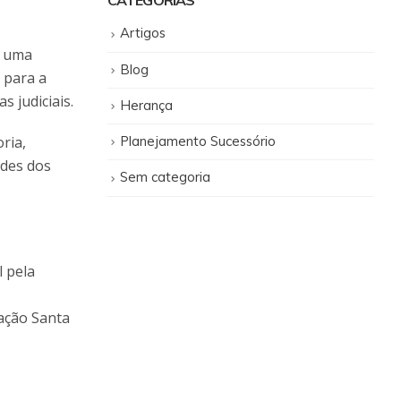
CATEGORIAS
ssociados
Artigos
m uma
Blog
 para a
 judiciais.
Herança
ria,
Planejamento Sucessório
ades dos
Sem categoria
 pela
ação Santa