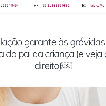
21 3854 8454
+55 21 99995 0882
juridico@a
lação garante às grávidas
a do pai da criança (e vej
direito)￼