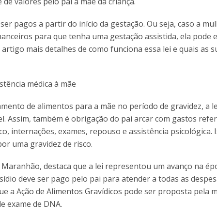
 de valores pelo pai à mãe da criança.
er pagos a partir do início da gestação. Ou seja, caso a mu
nanceiros para que tenha uma gestação assistida, ela pode 
 artigo mais detalhes de como funciona essa lei e quais as s
stência médica à mãe
mento de alimentos para a mãe no período de gravidez, a le
l. Assim, também é obrigação do pai arcar com gastos refe
 internações, exames, repouso e assistência psicológica. 
or uma gravidez de risco.
ne Maranhão, destaca que a lei representou um avanço na ép
sídio deve ser pago pelo pai para atender a todas as despe
que a Ação de Alimentos Gravídicos pode ser proposta pela 
e por meio de exame de DNA.